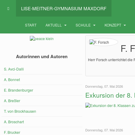
LISE-MEITNER-GYMNASIUM MAXDORF
START
AKTUELL
SCHULE
KONZEPT
F. 
Autorinnen und Autoren
Herr Forsch unterrichtet di
S. Avci-Dalli
A. Bonnet
Donnerstag, 07. Mai 2026
E. Brandenburger
Exkursion der 8
A. Breßler
T. von Brockhausen
A. Broschart
Donnerstag, 07. Mai 2026
F. Brucker