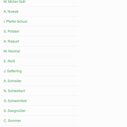
M. Müller-Gräf
A. Nowak
I. Pfeifer-Schulz
S. Pölsterl
A. Raquet
M. Reichel
E. Reiß
J. Safferling
A. Schreiter
N. Schweikert
G. Schweinfest
S. Seegmüller
C. Sommer