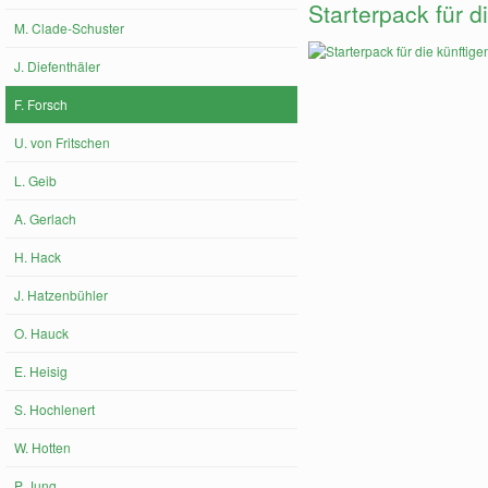
Starterpack für d
M. Clade-Schuster
J. Diefenthäler
F. Forsch
U. von Fritschen
L. Geib
A. Gerlach
H. Hack
J. Hatzenbühler
O. Hauck
E. Heisig
S. Hochlenert
W. Hotten
P. Jung