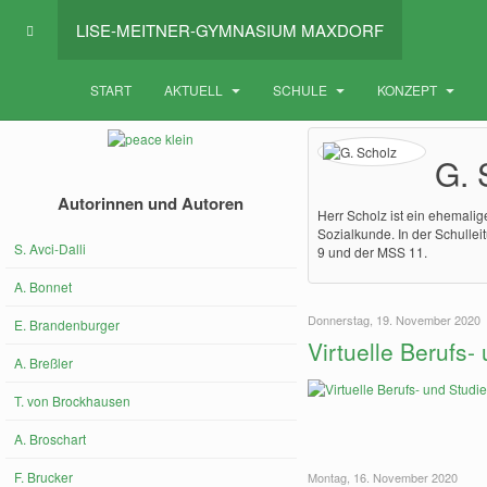
LISE-MEITNER-GYMNASIUM MAXDORF
START
AKTUELL
SCHULE
KONZEPT
G. 
Autorinnen und Autoren
Herr Scholz ist ein ehemalig
Sozialkunde. In der Schullei
S. Avci-Dalli
9 und der MSS 11.
A. Bonnet
Donnerstag, 19. November 2020
E. Brandenburger
Virtuelle Berufs
A. Breßler
T. von Brockhausen
A. Broschart
F. Brucker
Montag, 16. November 2020