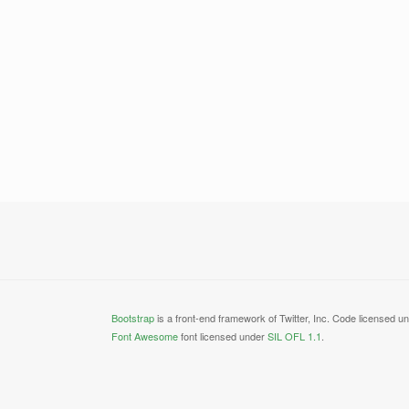
Bootstrap
is a front-end framework of Twitter, Inc. Code licensed u
Font Awesome
font licensed under
SIL OFL 1.1
.