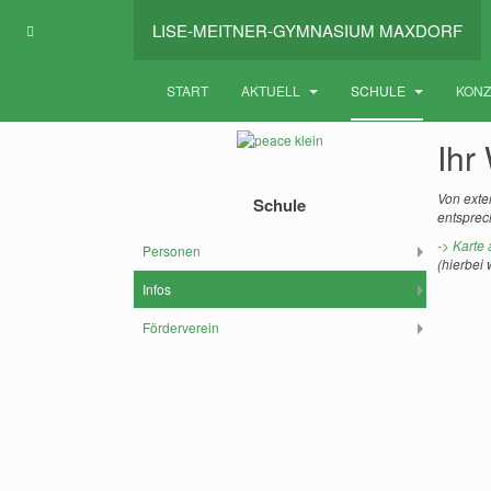
LISE-MEITNER-GYMNASIUM MAXDORF
START
AKTUELL
SCHULE
KON
Ihr
Von exte
Schule
entsprec
-> Karte
Personen
(hierbei
Infos
Förderverein