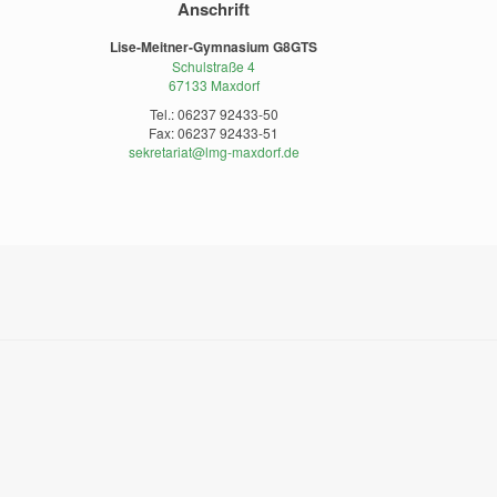
Anschrift
Lise-Meitner-Gymnasium G8GTS
Schulstraße 4
67133 Maxdorf
Tel.: 06237 92433-50
Fax: 06237 92433-51
sekretariat@lmg-maxdorf.de