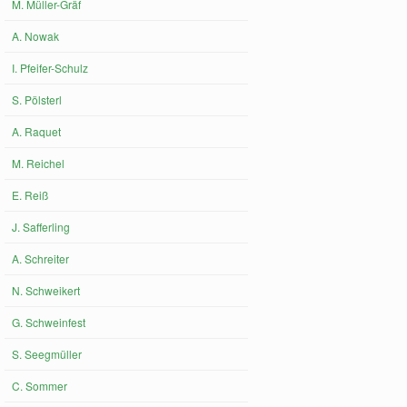
M. Müller-Gräf
A. Nowak
I. Pfeifer-Schulz
S. Pölsterl
A. Raquet
M. Reichel
E. Reiß
J. Safferling
A. Schreiter
N. Schweikert
G. Schweinfest
S. Seegmüller
C. Sommer