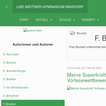
LISE-MEITNER-GYMNASIUM MAXDORF
START
AKTUELL
SCHULE
KONZEPT
F. 
Autorinnen und Autoren
Frau Brucker unterrichtet d
S. Avci-Dalli
A. Bonnet
Donnerstag, 29. Februar 2024
E. Brandenburger
Meine Superkraft
Vorlesewettbewer
A. Breßler
T. von Brockhausen
A. Broschart
F. Brucker