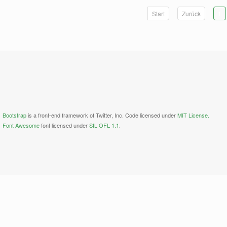
Start
Zurück
1
Bootstrap
is a front-end framework of Twitter, Inc. Code licensed under
MIT License.
Font Awesome
font licensed under
SIL OFL 1.1
.