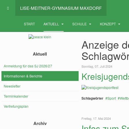
LISE-MEITNER-GYMNASIUM MAXDORF
START
AKTUELL
SCHULE
KONZEPT
Anzeige de
Schlagwör
Aktuell
Anmeldung für das SJ 2026/27
Sonntag, 07. Juli 2024
Kreisjugend
Informationen & Berichte
Newsletter
Terminkalender
Schlagwörter
Sport
Wett
Vertretungsplan
Freitag, 17. Mai 2024
Archiv
Infos zum S