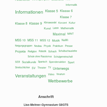
Informatik
Klasse 6
Informationen
Klasse 5
Klasse 7
Klasse 9
Klimawandel
Konzert
Kultur
Klasse 8
Mathematik
Kunst
Latein
Maximal
MINT
MSS 10
MSS 11
MSS 12
NaWi
Musik
Neigungsgruppen
Presse
Neubau
Physik
Praktikum
Projekte
Religion
Schach
Schulbuchausleihe
Robotik
Schule ohne Rassismus
Schulgemeinschaft
Sozialkunde
Spanisch
Spendenaktion
SEB
Sport
Streitschlichter
Theater
TV
Unterwegs
SV
Vivarium
Veranstaltungen
Video
Wettbewerbe
Anschrift
Lise-Meitner-Gymnasium G8GTS