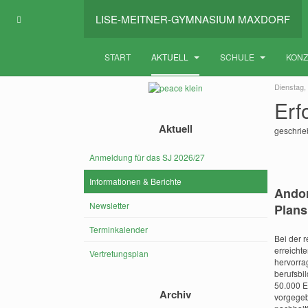
LISE-MEITNER-GYMNASIUM MAXDORF
START
AKTUELL
SCHULE
KON
Dienstag, 
Erf
Aktuell
geschri
Anmeldung für das SJ 2026/27
Informationen & Berichte
Andor
Newsletter
Plans
Terminkalender
Bei der 
erreicht
Vertretungsplan
hervorra
berufsbi
50.000 E
Archiv
vorgegeb