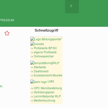
MPRESSUM
Schnellzugriff
/
->
Portalseite BP/SC
->
eigene Profilseite
->
Onlinespeicher
->
Startseite
->
Dashboard
->
Kursübersicht Moodle
LMG
->
OPC Menübestellung
->
Vertretungsplan
->
Lernmittelportal RLP
->
Medienbuchung