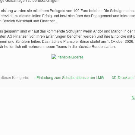
ige Geldanlagen zu berücksichtigen.
 Leistung wurden sie mit einem Preisgeld von 100 Euro belohnt. Die Schulgemeinsc
t herzlich zu diesem tollen Erfolg und freut sich über das Engagement und Interess
m Bereich Wirtschaft und Finanzen.
s gespannt sind wir auf das kommende Schuljahr, wenn Andor und Marlon in der 
ten AG Finanzen von ihren Erfahrungen berichten werden und ihre Einblicke mit 
nnen und Schülern teilen. Das nächste Planspiel Börse startet am 1. Oktober 2026
ir hoffentlich mit mehreren neuen Teams in die nächste Runde starten.
 dieser Kategorie:
« Einladung zum Schulbuchbasar am LMG
3D-Druck am
N