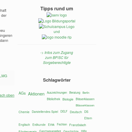
Tipps rund um
haft
e der
neu
und
jüngeren
, dann
-> Infos zum Zugang
zum BP/SC für
Sorgeberechtigte
 LMG
Schlagwörter
AGs
Aktionen
Auszeichnungen
Beratung
Berlin
ach oben
Bibliothek
Bläserklassen
Biologie
Blässerklassen
Darstellendes Spiel
DELF
Deutsch
DS
Chemie
Eltern
Englisch
Fechten
Erdkunde
Ethik
Französisch
Ganztagsangebot
Hilfe
Förderverein
Geschichte