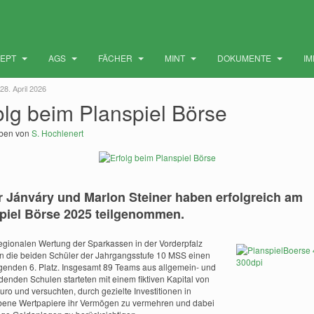
ZEPT
AGS
FÄCHER
MINT
DOKUMENTE
I
28. April 2026
olg beim Planspiel Börse
eben von
S. Hochlenert
 Jánváry und Marlon Steiner haben erfolgreich am
piel Börse 2025 teilgenommen.
regionalen Wertung der Sparkassen in der Vorderpfalz
en die beiden Schüler der Jahrgangsstufe 10 MSS einen
genden 6. Platz. Insgesamt 89 Teams aus allgemein- und
ldenden Schulen starteten mit einem fiktiven Kapital von
uro und versuchten, durch gezielte Investitionen in
ene Wertpapiere ihr Vermögen zu vermehren und dabei