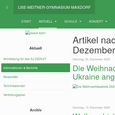
LISE-MEITNER-GYMNASIUM MAXDORF
START
AKTUELL
SCHULE
KONZEPT
Artikel na
Dezember
Aktuell
Anmeldung für das SJ 2026/27
Dienstag, 23. Dezember 2025
Die Weihnac
Informationen & Berichte
Ukraine an
Newsletter
Terminkalender
Vertretungsplan
Samstag, 13. Dezember 2025
Archiv