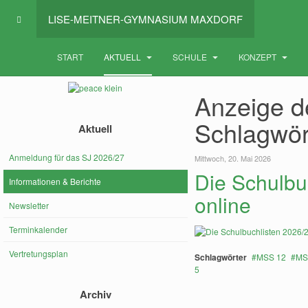
LISE-MEITNER-GYMNASIUM MAXDORF
START
AKTUELL
SCHULE
KONZEPT
Anzeige de
Schlagwör
Aktuell
Anmeldung für das SJ 2026/27
Mittwoch, 20. Mai 2026
Die Schulbu
Informationen & Berichte
online
Newsletter
Terminkalender
Vertretungsplan
Schlagwörter
MSS 12
MS
5
Archiv